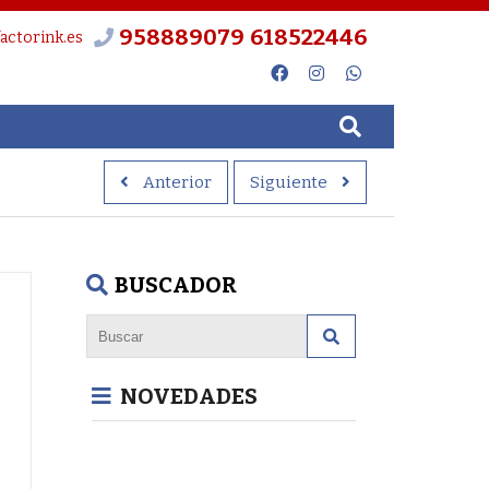
958889079
618522446
actorink.es
Anterior
Siguiente
BUSCADOR
NOVEDADES