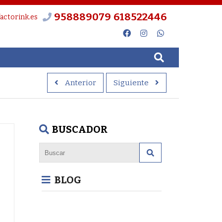
958889079
618522446
actorink.es
Anterior
Siguiente
BUSCADOR
BLOG