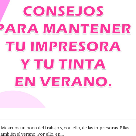
olvidarnos un poco del trabajo y, con ello, de las impresoras. Ellas
mbién el verano. Por ello, en ...