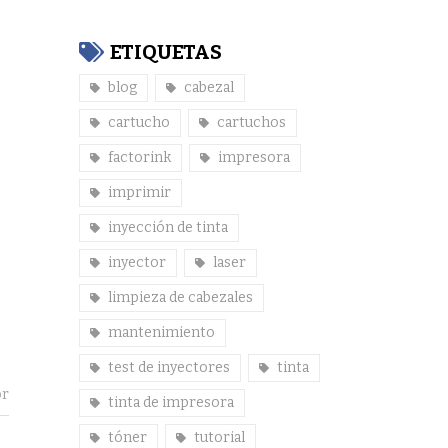
ETIQUETAS
blog
cabezal
cartucho
cartuchos
factorink
impresora
imprimir
inyección de tinta
inyector
laser
limpieza de cabezales
mantenimiento
test de inyectores
tinta
or
tinta de impresora
tóner
tutorial