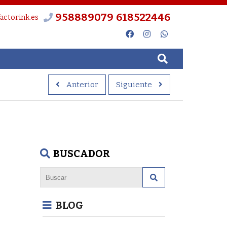
958889079
618522446
actorink.es
Anterior
Siguiente
BUSCADOR
BLOG