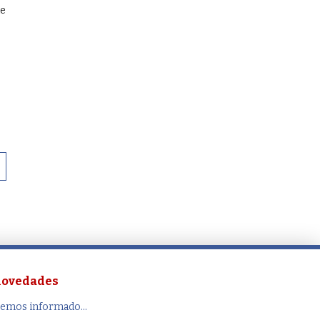
de
 novedades
remos informado...