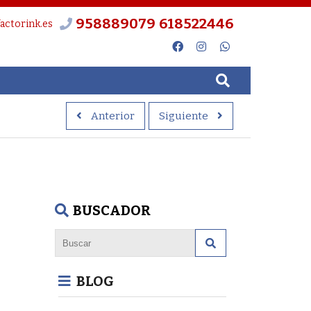
958889079
618522446
actorink.es
Anterior
Siguiente
BUSCADOR
BLOG