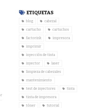
ETIQUETAS
blog
cabezal
cartucho
cartuchos
factorink
impresora
imprimir
inyección de tinta
inyector
laser
limpieza de cabezales
mantenimiento
test de inyectores
tinta
or
tinta de impresora
tóner
tutorial