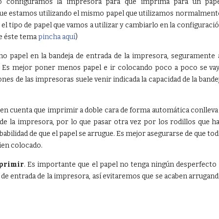
no configuramos la impresora para que imprima para un pap
que estamos utilizando el mismo papel que utilizamos normalment
el tipo de papel que vamos a utilizar y cambiarlo en la configuraci
re éste tema
pincha aquí
)
ho papel en la bandeja de entrada de la impresora, seguramente 
e. Es mejor poner menos papel e ir colocando poco a poco se va
nes de las impresoras suele venir indicada la capacidad de la bande
 en cuenta que imprimir a doble cara de forma automática conlleva
r de la impresora, por lo que pasar otra vez por los rodillos que h
abilidad de que el papel se arrugue. Es mejor asegurarse de que to
bien colocado.
primir
. Es importante que el papel no tenga ningún desperfecto
a de entrada de la impresora, así evitaremos que se acaben arrugan