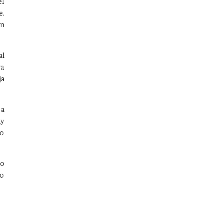
el
e.
ón
al
ya
ja
 a
ay
do
 o
do