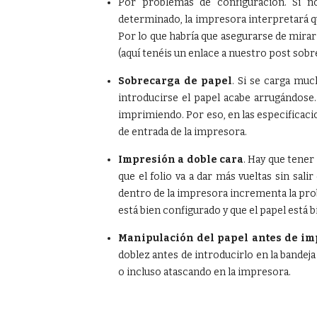
Por problemas de configuración. Si 
determinado, la impresora interpretará 
Por lo que habría que asegurarse de mirar 
(aquí tenéis un enlace a nuestro post sob
Sobrecarga de papel
. Si se carga muc
introducirse el papel acabe arrugándos
imprimiendo. Por eso, en las especificacio
de entrada de la impresora.
Impresión a doble cara
. Hay que tener
que el folio va a dar más vueltas sin sali
dentro de la impresora incrementa la prob
está bien configurado y que el papel está 
Manipulación del papel antes de im
doblez antes de introducirlo en la bandej
o incluso atascando en la impresora.