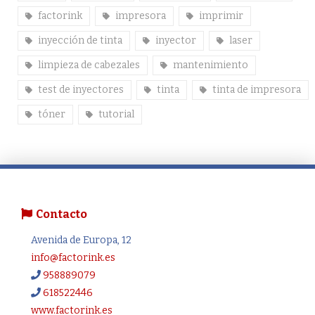
factorink
impresora
imprimir
inyección de tinta
inyector
laser
limpieza de cabezales
mantenimiento
test de inyectores
tinta
tinta de impresora
tóner
tutorial
Contacto
Avenida de Europa, 12
info@factorink.es
958889079
618522446
www.factorink.es