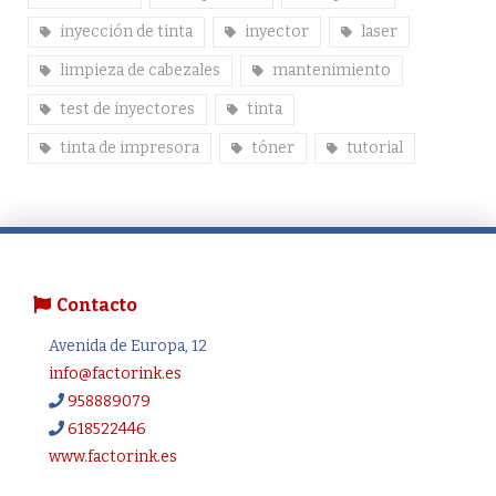
inyección de tinta
inyector
laser
limpieza de cabezales
mantenimiento
test de inyectores
tinta
tinta de impresora
tóner
tutorial
Contacto
Avenida de Europa, 12
info@factorink.es
958889079
618522446
www.factorink.es