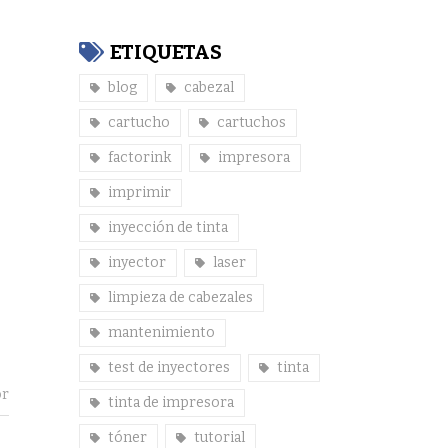
ETIQUETAS
blog
cabezal
cartucho
cartuchos
factorink
impresora
imprimir
inyección de tinta
inyector
laser
limpieza de cabezales
mantenimiento
test de inyectores
tinta
or
tinta de impresora
tóner
tutorial