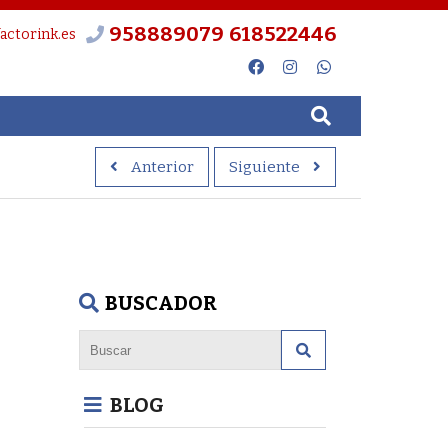
958889079
618522446
actorink.es
Anterior
Siguiente
BUSCADOR
BLOG