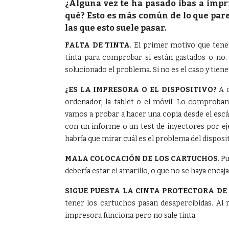
¿Alguna vez te ha pasado ibas a impri
qué? Esto es más común de lo que pare
las que esto suele pasar.
FALTA DE TINTA
. El primer motivo que tenem
tinta para comprobar si están gastados o no. 
solucionado el problema. Si no es el caso y tiene
¿ES LA IMPRESORA O EL DISPOSITIVO?
A d
ordenador, la tablet o el móvil. Lo comprobam
vamos a probar a hacer una copia desde el escá
con un informe o un test de inyectores por ejem
habría que mirar cuál es el problema del disposit
MALA COLOCACIÓN DE LOS CARTUCHOS
. P
debería estar el amarillo, o que no se haya enc
SIGUE PUESTA LA CINTA PROTECTORA DE
tener los cartuchos pasan desapercibidas. Al no
impresora funciona pero no sale tinta.