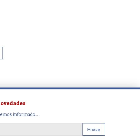
 novedades
remos informado...
Enviar