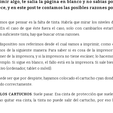
mir algo, te salía la
página en blanco
y no sabías po
ce, y en este post te contamos las posibles razones p
os que pensar es la falta de tinta. Habría que mirar los niveles 
En el caso de que éste fuera el caso, solo con cambiarlos estar
n suficiente tinta, hay que buscar otras razones.
ispositivo nos referimos desde el cual vamos a imprimir, como 
os de la siguiente manera: Para saber si es cosa de la impresor
ner de la impresora, y si la impresora no tiene escáner, lo hacem
plo. Si sigue en blanco, el fallo está en la impresora. Si sale bie
ivo (ordenador, tablet o móvil).
uede ser que por despiste, hayamos colocado el cartucho cyan don
ajado correctamente.
 LOS CARTUCHOS
. Suele pasar. Esa cinta de protección que suel
 quitar esa cinta, la tinta no puede salir del cartucho, por eso 