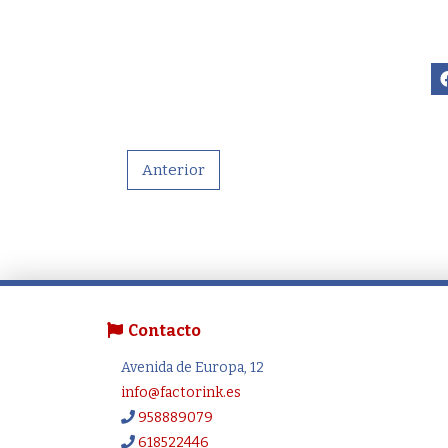
Anterior
Contacto
Avenida de Europa, 12
info@factorink.es
958889079
618522446