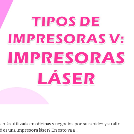
 más utilizada en oficinas y negocios por su rapidez y su alto
s una impresora láser? En esto va a ...