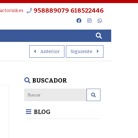
958889079
618522446
actorink.es
Anterior
Siguiente
BUSCADOR
BLOG