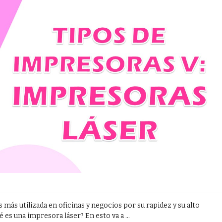
 más utilizada en oficinas y negocios por su rapidez y su alto
s una impresora láser? En esto va a ...