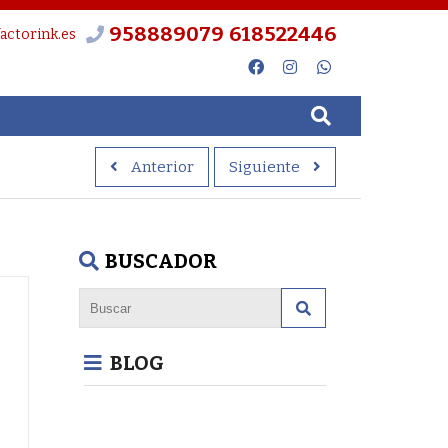
958889079
618522446
actorink.es
Anterior
Siguiente
BUSCADOR
BLOG